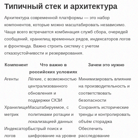
Типичный стек и архитектура
Архитектура современной платформы — это набор
компонентов, которые можно масштабировать независимо.
Чаще всего встречается комбинация служб сбора, очередей
сообщений, хранилищ временных рядов, индексаторов логов
и фронтенда. Важно строить систему с учетом
отказоустойчивости и резервирования.
Компонент
Что важно в
Зачем это нужно
российских условиях
Агенты
Лёгкие, с возможностью
Минимизировать влияние
централизованного
на производительность и
обновления и
соответствовать
поддержки СКЗИ
безопасности
Хранилище
Масштабируемое, с
Сохранять исторические
метрик
политиками ротации и
тренды и контролировать
локализацией данных
объём стораджа
Индексатор
Быстрый поиск и
Обеспечить
логов
шифрование на уровне
расследование