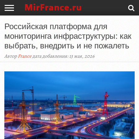
ГЛАВНАЯ
Российская платформа для
ГОРОДА
КУЛЬТУРА
ИСТОРИЯ
ЖИЗНЬ
ПАРИЖ
ТУРИСТАМ
мониторинга инфраструктуры: как
выбрать, внедрить и не пожалеть
Автор
France
дата добавления: 13 мая, 2026