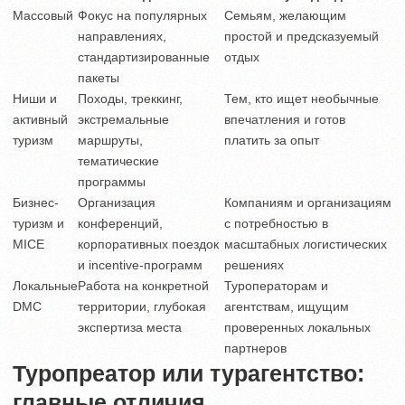
Массовый
Фокус на популярных
Семьям, желающим
направлениях,
простой и предсказуемый
стандартизированные
отдых
пакеты
Ниши и
Походы, треккинг,
Тем, кто ищет необычные
активный
экстремальные
впечатления и готов
туризм
маршруты,
платить за опыт
тематические
программы
Бизнес-
Организация
Компаниям и организациям
туризм и
конференций,
с потребностью в
MICE
корпоративных поездок
масштабных логистических
и incentive-программ
решениях
Локальные
Работа на конкретной
Туроператорам и
DMC
территории, глубокая
агентствам, ищущим
экспертиза места
проверенных локальных
партнеров
Туропреатор или турагентство:
главные отличия